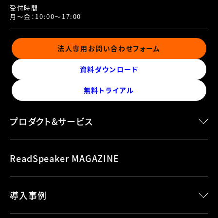
受付時間
月～金：10:00～17:00
法人専用お問い合わせフォーム
資料ダウンロード
無料トライアル
プロダクト&サービス
speechMaker Desktop
ReadSpeaker MAGAZINE
speechMaker Cloud
speechEngine SDK
導入事例
speechEngine SDK Embedded
speechServer