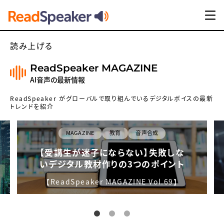
読み上げる
ReadSpeaker MAGAZINE
AI音声の最新情報
ReadSpeaker がグローバルで取り組んでいるデジタルボイスの最新
トレンドを紹介
MAGAZINE
教育
音声合成
【受講生が迷子にならない】失敗しな
いデジタル教材作りの3つのポイント
【ReadSpeaker MAGAZINE Vol.69】