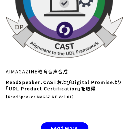
AIMAGAZINE教育音声合成
ReadSpeaker、CASTおよびDigital Promiseより
「UDL Product Certification」を取得
【ReadSpeaker MAGAZINE Vol.61】
Read More