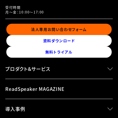
受付時間
月～金：10:00～17:00
法人専用お問い合わせフォーム
資料ダウンロード
無料トライアル
プロダクト&サービス
speechMaker Desktop
ReadSpeaker MAGAZINE
speechMaker Cloud
speechEngine SDK
導入事例
speechEngine SDK Embedded