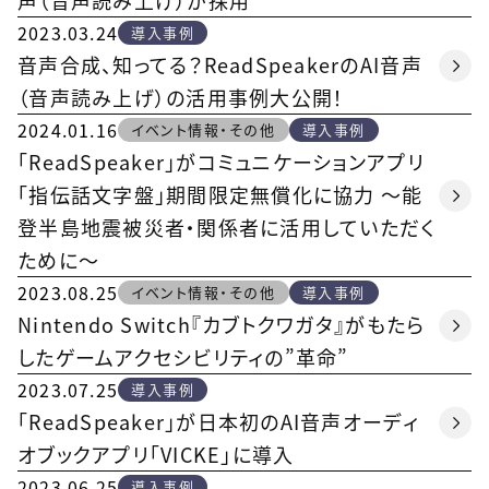
声（音声読み上げ）が採用
2023.03.24
導入事例
音声合成、知ってる？ReadSpeakerのAI音声
（音声読み上げ）の活用事例大公開！
2024.01.16
イベント情報・その他
導入事例
「ReadSpeaker」がコミュニケーションアプリ
「指伝話文字盤」期間限定無償化に協力 ～能
登半島地震被災者・関係者に活用していただく
ために～
2023.08.25
イベント情報・その他
導入事例
Nintendo Switch『カブトクワガタ』がもたら
したゲームアクセシビリティの”革命”
2023.07.25
導入事例
「ReadSpeaker」が日本初のAI音声オーディ
オブックアプリ「VICKE」に導入
2023.06.25
導入事例