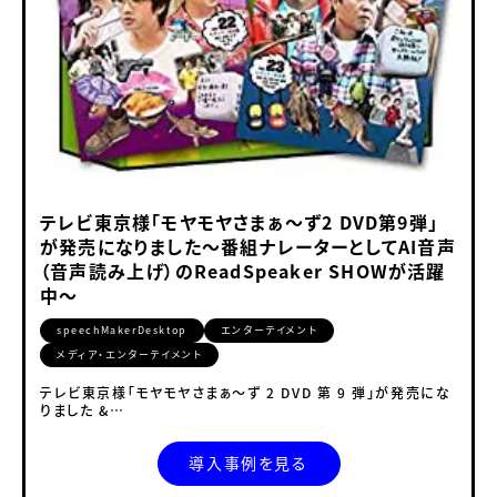
テレビ東京様「モヤモヤさまぁ～ず2 DVD第9弾」
が発売になりました～番組ナレーターとしてAI音声
（音声読み上げ）のReadSpeaker SHOWが活躍
中～
speechMakerDesktop
エンターテイメント
メディア・エンターテイメント
テレビ東京様「モヤモヤさまぁ～ず 2 DVD 第 9 弾」が発売にな
りました &…
導入事例を見る