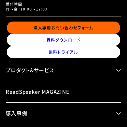
受付時間
月～金：10:00～17:00
法人専用お問い合わせフォーム
資料ダウンロード
無料トライアル
プロダクト&サービス
speechMaker Desktop
ReadSpeaker MAGAZINE
speechMaker Cloud
speechEngine SDK
導入事例
speechEngine SDK Embedded
speechServer