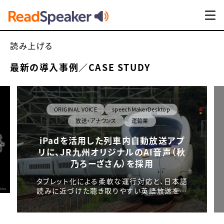
読み上げる
最新の導⼊事例／CASE STUDY
ORIGINAL VOICE
speechMakerDesktop
放送・アナウンス
運輸業
iPadを活用した列車内自動放送アプ
リに、JR九州オリジナルのAI音声（秋
乃ろーざさん）を採用
タブレット化による柔軟な運行対応と、日本語
読みに近づけた聴き取りやすい英語放送を…