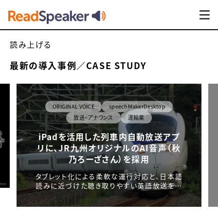
読み上げる
最新の導⼊事例／CASE STUDY
ORIGINAL VOICE
speechMakerDesktop
放送・アナウンス
運輸業
iPadを活用した列車内自動放送アプ
リに、JR九州オリジナルのAI音声（秋
乃ろーざさん）を採用
タブレット化による柔軟な運行対応と、日本語
読みに近づけた聴き取りやすい英語放送を…