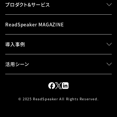
プロダクト&サービス
speechMaker Desktop
ReadSpeaker MAGAZINE
speechMaker Cloud
speechEngine SDK
導入事例
speechEngine SDK Embedded
speechServer
活用シーンで検索
speechCloud API
活用シーン
プロダクトで検索
ORIGINAL VOICE
業種で検索
webReader
CX・デジタル コミュニケーション
docReader
エンターテイメント
導入の流れ
デバイス
© 2025 ReadSpeaker All Rights Reserved.
サンプル音声
放送・アナウンス
webReaderデモ
教育・研修