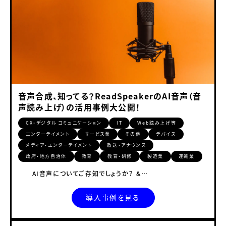
音声合成、知ってる？ReadSpeakerのAI音声（音
声読み上げ）の活用事例大公開！
CX・デジタル コミュニケーション
IT
Web読み上げ等
エンターテイメント
サービス業
その他
デバイス
メディア・エンターテイメント
放送・アナウンス
政府・地方自治体
教育
教育・研修
製造業
運輸業
AI音声についてご存知でしょうか？ &…
導入事例を見る