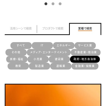
活用シーンで検索
プロダクトで検索
業種で検索
すべて
IT
エネルギー
サービス業
その他
メディア・エンターテイメント
不動産業・宿泊業
医療・福祉
小売業
建設業
政府・地方自治体
教育
製造業
運輸業
金融業・保険業